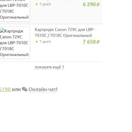
6 290
7 дней
Картридж Canon 729C для LBP-
7010C / 7018C Оригинальный
7 650
7 дней
показать ещё 1
5190
или
Онлайн-чат
!