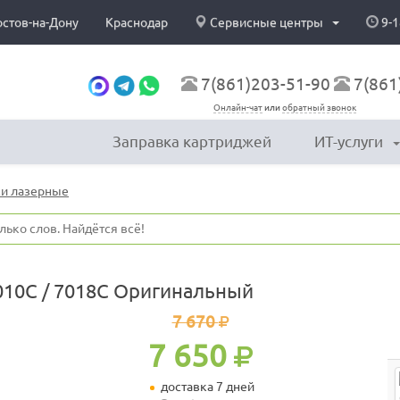
остов-на-Дону
Краснодар
Сервисные центры
9-1
7(861)203-51-90
7(861
Онлайн-чат
или
обратный звонок
Заправка картриджей
ИТ-услуги
и лазерные
010C / 7018C Оригинальный
7 670
7 650
доставка 7 дней