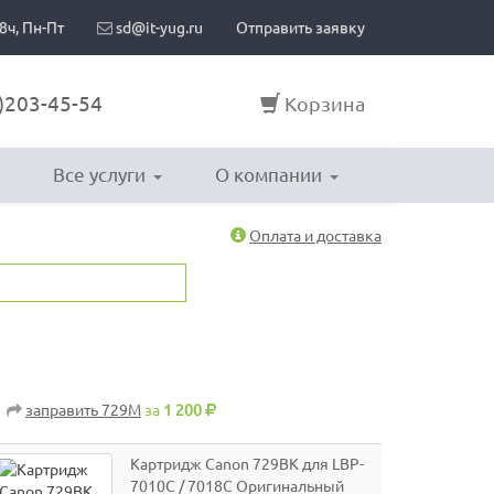
8ч, Пн-Пт
sd@it-yug.ru
Отправить заявку
)203-45-54
Корзина
Все услуги
О компании
Оплата и доставка
заправить 729M
за
1 200
Картридж Canon 729BK для LBP-
7010C / 7018C Оригинальный