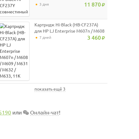
11 870
3 дня
Картридж Hi-Black (HB-CF237A)
для HP LJ Enterprise M607n / M608
/ M609 / M631 / M632 / M633, 11K
3 460
7 дней
показать ещё 3
5190
или
Онлайн-чат
!