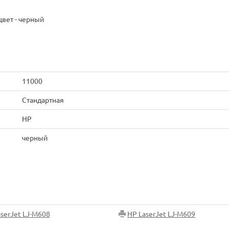
вет - черный
11000
Стандартная
HP
черный
serJet LJ-M608
HP LaserJet LJ-M609