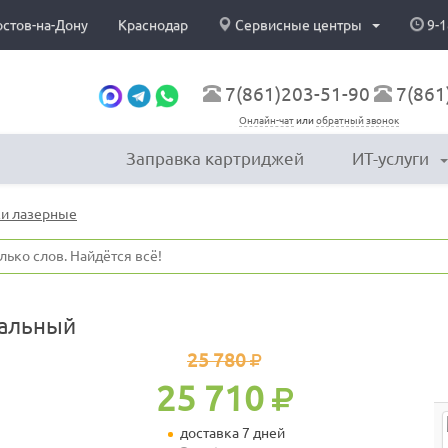
остов-на-Дону
Краснодар
Сервисные центры
9-1
7(861)203-51-90
7(861
Онлайн-чат
или
обратный звонок
Заправка картриджей
ИТ-услуги
и лазерные
нальный
25 780
25 710
доставка 7 дней