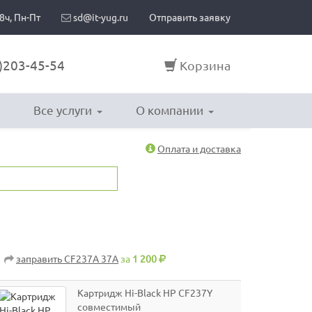
8ч, Пн-Пт
sd@it-yug.ru
Отправить заявку
)203-45-54
Корзина
Все услуги
О компании
Оплата и доставка
заправить CF237A 37A
за
1 200
Картридж Hi-Black HP CF237Y
совместимый