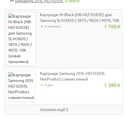
заправить 203L MLT-D203L
за
800
Картридж Hi-Black (HB-MLT-D203E) для
Samsung SL-M3820 / 3870 / 4020 / 4070, 10K
(новая прошивка)
1 760
в наличии
Картридж Samsung 203L MLT-D203L
NetProduct совместимый
1 380
3 дня
показать ещё 2