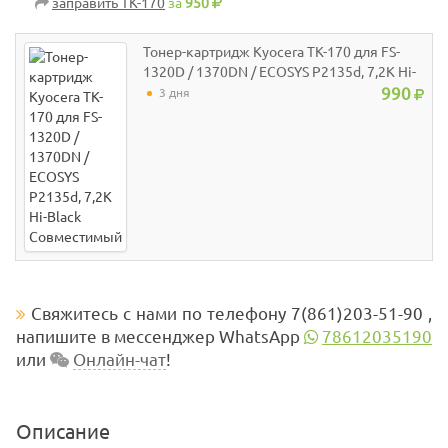
заправить TK-170
за
950
Тонер-картридж Kyocera TK-170 для FS-
1320D / 1370DN / ECOSYS P2135d, 7,2K Hi-
Black Совместимый
990
3 дня
Свяжитесь с нами по телефону 7(861)203-51-90 ,
напишите в мессенджер WhatsApp
78612035190
или
Онлайн-чат
!
Описание