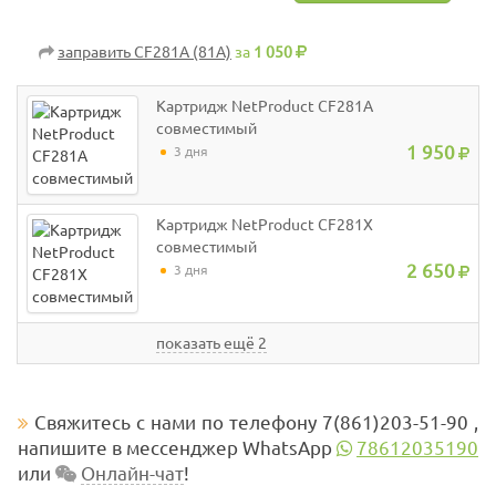
заправить CF281A (81A)
за
1 050
Картридж NetProduct CF281A
совместимый
1 950
3 дня
Картридж NetProduct CF281X
совместимый
2 650
3 дня
показать ещё 2
Свяжитесь с нами по телефону 7(861)203-51-90 ,
напишите в мессенджер WhatsApp
78612035190
или
Онлайн-чат
!