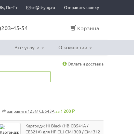
8ч, Пн-Пт
sd@it-yug.ru
Отправить заявку
)203-45-54
Корзина
Все услуги
О компании
Оплата и доставка
заправить 125M CB543A
за
1 200
Картридж Hi-Black (HB-CB541A /
CE321A) для HP CLJ CM1300 / CM1312