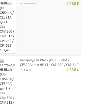
/ CP1210 / CP1525, C, 1,4K
1 460
в наличии
Картридж Hi-Black (HB-CB540A /
CE320A) для HP CLJ CM1300 / CM1312
/ CP1210 / CP1525 Pro 200 color M251 /
1 530
3 дня
M276, Bk, 2,2K