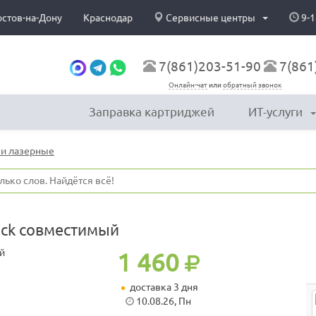
остов-на-Дону
Краснодар
Сервисные центры
9-1
7(861)203-51-90
7(861
Онлайн-чат
или
обратный звонок
Заправка картриджей
ИТ-услуги
и лазерные
ack совместимый
1 460
доставка 3 дня
10.08.26, Пн