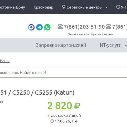
остов-на-Дону
Краснодар
Сервисные центры
9-1
7(861)203-51-90
7(861
Онлайн-чат
или
обратный звонок
Заправка картриджей
ИТ-услуги
абаны
51 / C5250 / C5255 (Katun)
2 820
доставка 7 дней
17.08.26, Пн