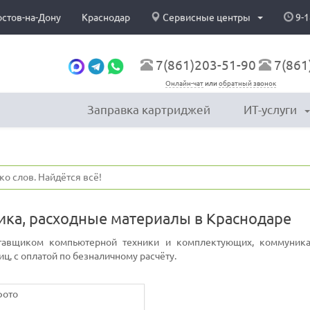
остов-на-Дону
Краснодар
Сервисные центры
9-1
7(861)203-51-90
7(861
Онлайн-чат
или
обратный звонок
Заправка картриджей
ИТ-услуги
ика, расходные материалы в Краснодаре
тавщиком компьютерной техники и комплектующих, коммуникац
ц, с оплатой по безналичному расчёту.