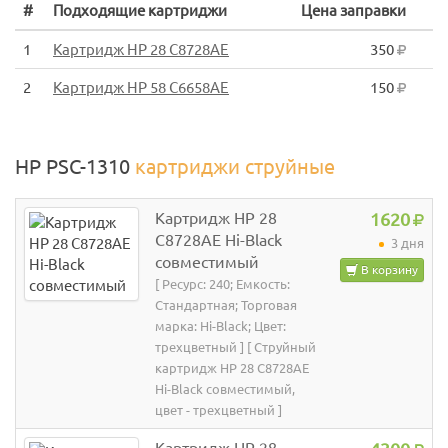
#
Подходящие картриджи
Цена заправки
1
Картридж HP 28 C8728AE
350
2
Картридж HP 58 C6658AE
150
HP PSC-1310
картриджи струйные
Картридж HP 28
1620
C8728AE Hi-Black
3 дня
совместимый
В корзину
[ Ресурс: 240; Емкость:
Стандартная; Торговая
марка: Hi-Black; Цвет:
трехцветный ] [ Струйный
картридж HP 28 C8728AE
Hi-Black совместимый,
цвет - трехцветный ]