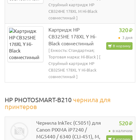
Струйный картридж HP
CB324HE 178XL M Hi-Black
совместимый ]
Картридж HP
320
CB325HE 178XL Y Hi-
3 дня
Black совместимый
В корзину
[ Емкость: Стандартная;
Торговая марка: Hi-Black ] [
Струйный картридж HP
CB325HE 178XL Y Hi-Black
совместимый ]
HP PHOTOSMART-B210
чернила для
принтеров
Чернила InkTec (C5051) для
520
Canon PIXMA iP7240 /
в наличии
MG5440 / 6340 (CLI-451), M,
В корзину