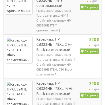
CB320HE 178 Y
7 дней
оригинальный
В корзину
[ Емкость: Стандартная;
Торговая марка: HP ] [
Струйный картридж HP
CB320HE 178 Y
оригинальный ]
Картридж HP
320
CB323HE 178XL C Hi-
3 дня
Black совместимый
В корзину
[ Емкость: Стандартная;
Торговая марка: Hi-Black ] [
Струйный картридж HP
CB323HE 178XL C Hi-Black
совместимый ]
Картридж HP
320
CB324HE 178XL M Hi-
3 дня
Black совместимый
В корзину
[ Емкость: Стандартная;
Торговая марка: Hi-Black ] [