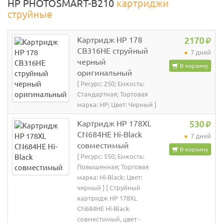
HP PHOTOSMART-B210
картриджи
струйные
Картридж HP 178
2170
CB316HE струйный
7 дней
черный
В корзину
оригинальный
[ Ресурс: 250; Емкость:
Стандартная; Торговая
марка: HP; Цвет: Черный ]
Картридж HP 178XL
530
CN684HE Hi-Black
7 дней
совместимый
В корзину
[ Ресурс: 550; Емкость:
Повышенная; Торговая
марка: Hi-Black; Цвет:
черный ] [ Струйный
картридж HP 178XL
CN684HE Hi-Black
совместимый, цвет -