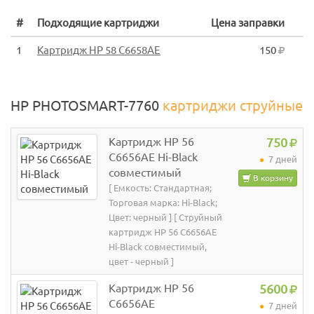
#
Подходящие картриджи
Цена заправки
1
Картридж HP 58 C6658AE
150
HP PHOTOSMART-7760
картриджи струйные
Картридж HP 56
750
C6656AE Hi-Black
7 дней
совместимый
В корзину
[ Емкость: Стандартная;
Торговая марка: Hi-Black;
Цвет: черный ] [ Струйный
картридж HP 56 C6656AE
Hi-Black совместимый,
цвет - черный ]
Картридж HP 56
5600
C6656AE
7 дней