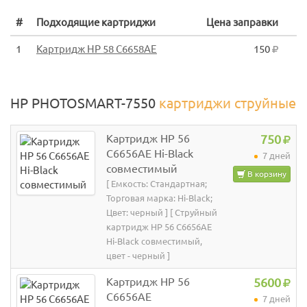
#
Подходящие картриджи
Цена заправки
1
Картридж HP 58 C6658AE
150
HP PHOTOSMART-7550
картриджи струйные
Картридж HP 56
750
C6656AE Hi-Black
7 дней
совместимый
В корзину
[ Емкость: Стандартная;
Торговая марка: Hi-Black;
Цвет: черный ] [ Струйный
картридж HP 56 C6656AE
Hi-Black совместимый,
цвет - черный ]
Картридж HP 56
5600
C6656AE
7 дней