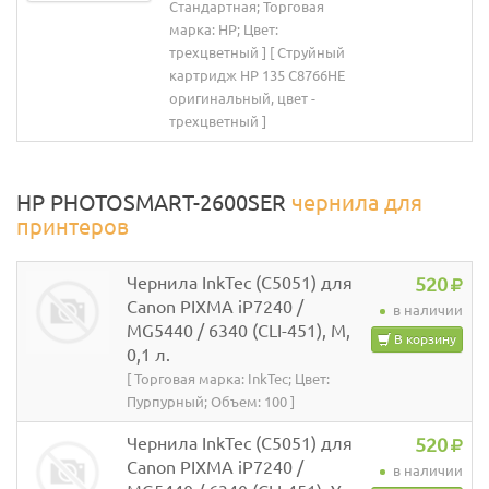
Стандартная; Торговая
марка: HP; Цвет:
трехцветный ] [ Струйный
картридж HP 135 C8766HE
оригинальный, цвет -
трехцветный ]
HP PHOTOSMART-2600SER
чернила для
принтеров
Чернила InkTec (C5051) для
520
Canon PIXMA iP7240 /
в наличии
MG5440 / 6340 (CLI-451), M,
В корзину
0,1 л.
[ Торговая марка: InkTec; Цвет:
Пурпурный; Объем: 100 ]
Чернила InkTec (C5051) для
520
Canon PIXMA iP7240 /
в наличии