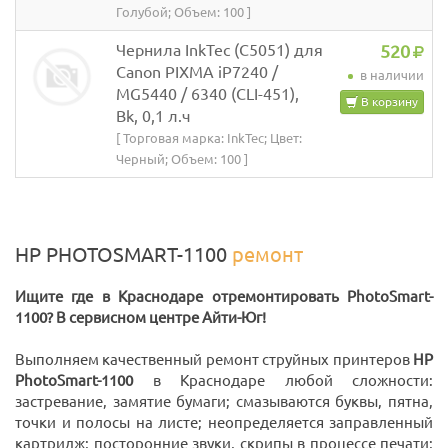
Голубой; Объем: 100 ]
Чернила InkTec (C5051) для
520
Canon PIXMA iP7240 /
в наличии
MG5440 / 6340 (CLI-451),
В корзину
Bk, 0,1 л.ч
[ Торговая марка: InkTec; Цвет:
Черный; Объем: 100 ]
HP PHOTOSMART-1100
ремонт
Ищите где в Краснодаре отремонтировать PhotoSmart-
1100? В сервисном центре Айти-Юг!
Выполняем качественный ремонт струйных принтеров
HP
PhotoSmart-1100
в Краснодаре любой сложности:
застревание, замятие бумаги; смазываются буквы, пятна,
точки и полосы на листе; неопределяется заправленный
картридж; посторонние звуки, скрипы в процессе печати;