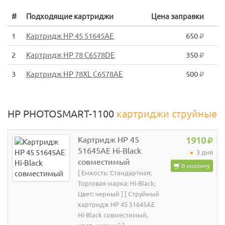
#
Подходящие картриджи
Цена заправки
1
Картридж HP 45 51645AE
650
2
Картридж HP 78 C6578DE
350
3
Картридж HP 78XL C6578AE
500
HP PHOTOSMART-1100
картриджи струйные
Картридж HP 45
1910
51645AE Hi-Black
3 дня
совместимый
В корзину
[ Емкость: Стандартная;
Торговая марка: Hi-Black;
Цвет: черный ] [ Струйный
картридж HP 45 51645AE
Hi-Black совместимый,