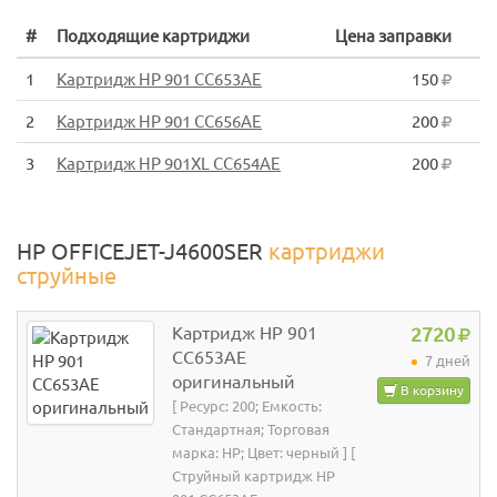
#
Подходящие картриджи
Цена заправки
1
Картридж HP 901 CC653AE
150
2
Картридж HP 901 CC656AE
200
3
Картридж HP 901XL CC654AE
200
HP OFFICEJET-J4600SER
картриджи
струйные
Картридж HP 901
2720
CC653AE
7 дней
оригинальный
В корзину
[ Ресурс: 200; Емкость:
Стандартная; Торговая
марка: HP; Цвет: черный ] [
Струйный картридж HP