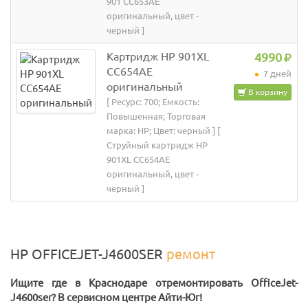
901 CC653AE
оригинальный, цвет -
черный ]
Картридж HP 901XL
4990
CC654AE
7 дней
оригинальный
В корзину
[ Ресурс: 700; Емкость:
Повышенная; Торговая
марка: HP; Цвет: черный ] [
Струйный картридж HP
901XL CC654AE
оригинальный, цвет -
черный ]
HP OFFICEJET-J4600SER
ремонт
Ищите где в Краснодаре отремонтировать OfficeJet-
J4600ser? В сервисном центре Айти-Юг!