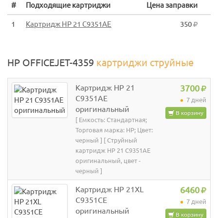
#
Подходящие картриджи
Цена заправки
1
Картридж HP 21 C9351AE
350
HP OFFICEJET-4359
картриджи струйные
Картридж HP 21
3700
C9351AE
7 дней
оригинальный
В корзину
[ Емкость: Стандартная;
Торговая марка: HP; Цвет:
черный ] [ Струйный
картридж HP 21 C9351AE
оригинальный, цвет -
черный ]
Картридж HP 21XL
6460
C9351CE
7 дней
оригинальный
В корзину