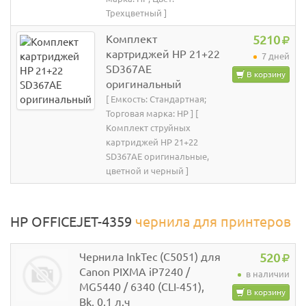
Трехцветный ]
Комплект
5210
картриджей HP 21+22
7 дней
SD367AE
В корзину
оригинальный
[ Емкость: Стандартная;
Торговая марка: HP ] [
Комплект струйных
картриджей HP 21+22
SD367AE оригинальные,
цветной и черный ]
HP OFFICEJET-4359
чернила для принтеров
Чернила InkTec (C5051) для
520
Canon PIXMA iP7240 /
в наличии
MG5440 / 6340 (CLI-451),
В корзину
Bk, 0,1 л.ч