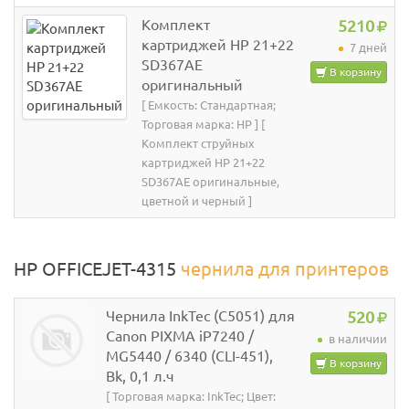
Комплект
5210
картриджей HP 21+22
7 дней
SD367AE
В корзину
оригинальный
[ Емкость: Стандартная;
Торговая марка: HP ] [
Комплект струйных
картриджей HP 21+22
SD367AE оригинальные,
цветной и черный ]
HP OFFICEJET-4315
чернила для принтеров
Чернила InkTec (C5051) для
520
Canon PIXMA iP7240 /
в наличии
MG5440 / 6340 (CLI-451),
В корзину
Bk, 0,1 л.ч
[ Торговая марка: InkTec; Цвет: