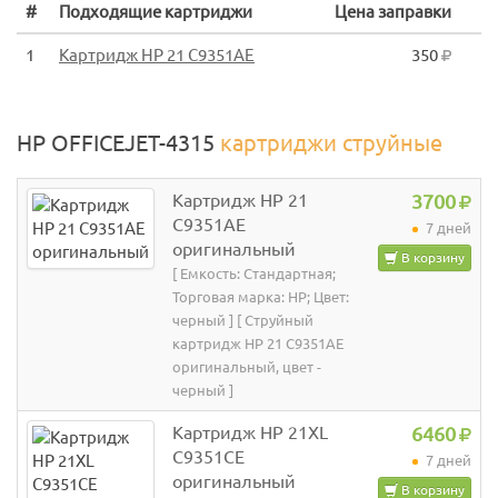
#
Подходящие картриджи
Цена заправки
1
Картридж HP 21 C9351AE
350
HP OFFICEJET-4315
картриджи струйные
Картридж HP 21
3700
C9351AE
7 дней
оригинальный
В корзину
[ Емкость: Стандартная;
Торговая марка: HP; Цвет:
черный ] [ Струйный
картридж HP 21 C9351AE
оригинальный, цвет -
черный ]
Картридж HP 21XL
6460
C9351CE
7 дней
оригинальный
В корзину