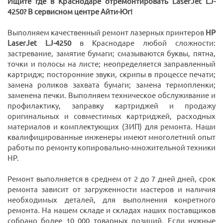
Ищите где в Краснодаре отремонтировать LaserJet LJ-
4250? В сервисном центре Айти-Юг!
Выполняем качественный ремонт лазерных принтеров
HP
LaserJet LJ-4250
в Краснодаре любой сложности:
застревание, замятие бумаги; смазываются буквы, пятна,
точки и полосы на листе; неопределяется заправленный
картридж; посторонние звуки, скрипы в процессе печати;
замена роликов захвата бумаги; замена термопленки;
заменена печки. Выполняем техническое обслуживание и
профилактику, заправку картриджей и продажу
оригинальных и совместимых картриджей, расходных
материалов и комплектующих (ЗИП) для ремонта. Наши
квалифицированные инженеры имеют многолетний опыт
работы по ремонту копировально-множительной техники
HP.
Ремонт выполняется в среднем от 2 до 7 дней дней, срок
ремонта зависит от загруженности мастеров и наличия
необходимых деталей, для выполнения конретного
ремонта. На нашем складе и складах наших поставщиков
собрано более 10 000 товарных позиций. Если нужные