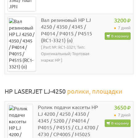
Вал резиновый НР LJ
3200
4250 / 4350 / 4345 /
7 дней
P4014 / P4015 / P4515
В корзину
(RC1-3321) (o)
[ Part №: RC1-3321; Тип:
Оригинальный; Торговая
марка: HP ]
HP LASERJET LJ-4250
ролики, площадки
Ролик подачи кассеты HP
3650
LJ 4200 / 4250 / 4350 /
7 дней
4345 / 5200 / / P4014 /
В корзину
P4015 / P4515 / CLJ 4700 /
4730 / CP4005 / M5025