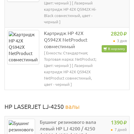
Цвет: черный ] [ Лазерный
картридж HP 42X Q5942X Hi-
Black совместимый, цвет -
черный ]
Картридж HP 42X
2820
Q5942X NetProduct
3 дня
совместимый
В корзину
[ Емкость: Стандартная;
Торговая марка: NetProduct;
Цвет: черный ] [ Лазерный
картридж HP 42X Q5942X
NetProduct совместимый,
цвет - черный ]
HP LASERJET LJ-4250
валы
Бушинг резинового вала
1390
левый HP LJ 4200 / 4250
7 дней