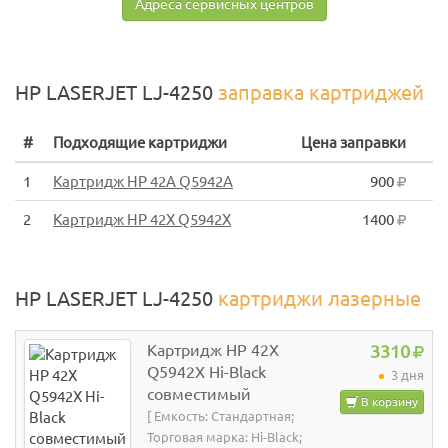
Адреса сервисных центров
HP LASERJET LJ-4250
заправка картриджей
#
Подходящие картриджи
Цена заправки
1
Картридж HP 42A Q5942A
900
2
Картридж HP 42X Q5942X
1400
HP LASERJET LJ-4250
картриджи лазерные
Картридж HP 42X
3310
Q5942X Hi-Black
3 дня
совместимый
В корзину
[ Емкость: Стандартная;
Торговая марка: Hi-Black;