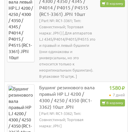
/ 4300 / 4350 / 4345 /
В корзину
P4014 / P4015 / P4515
(RC1-3361) JPN 10шт
[ Part №: RC1-3361; Тип:
Совместимый; Торговая
марка: JPN ] [ Для аппаратов
LJ 4345/P4014/P4015/P4515 это
и правый и левый бушинги
(они одинаковы и
универсальны, но это
относится только к
неоригинальным бушингам).
В упаковке 10 штук. ]
Бушинг резинового вала
1580
правый HP LJ 4200 /
7 дней
4300 / 4250 / 4350 (RC1-
В корзину
3362) 10шт JPN
[ Part №: RC1-3362; Тип:
Совместимый; Торговая
марка: JPN ]