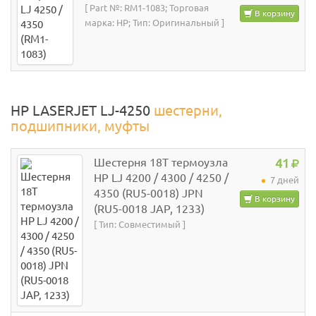
[ Part №: RM1-1083; Торговая
В корзину
марка: HP; Тип: Оригинальный ]
HP LASERJET LJ-4250
шестерни,
подшипники, муфты
Шестерня 18T термоузла
41
HP LJ 4200 / 4300 / 4250 /
7 дней
4350 (RU5-0018) JPN
В корзину
(RU5-0018 JAP, 1233)
[ Тип: Совместимый ]