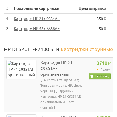
#
Подходящие картриджи
Цена заправки
1
Картридж HP 21 C9351AE
350
2
Картридж HP 58 C6658AE
150
HP DESKJET-F2100 SER
картриджи струйные
Картридж HP 21
3710
C9351AE
7 дней
оригинальный
В корзину
[ Емкость: Стандартная;
Торговая марка: HP; Цвет:
черный ] [ Струйный
картридж HP 21 C9351AE
оригинальный, цвет -
черный ]