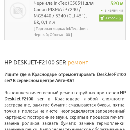
Чернила InkTec (C5051) для
520
Canon PIXMA iP7240 /
в наличии
MG5440 / 6340 (CLI-451),
В корзину
Bk, 0,1 л.ч
[ Торговая марка: InkTec; Цвет:
Черный; Объем: 100 ]
HP DESKJET-F2100 SER
ремонт
Ищите где в Краснодаре отремонтировать DeskJet-F2100
ser? В сервисном центре Айти-Юг!
Выполняем качественный ремонт струйных принтеров
HP
DeskJet-F2100 ser
в Краснодаре любой сложности:
застревание, замятие бумаги; смазываются буквы, пятна,
точки и полосы на листе; неопределяется заправленный
картридж; посторонние звуки, скрипы в процессе печати;
замена роликов захвата бумаги; замена термопленки;
заменена печки. Выполняем техническое обслуживание и