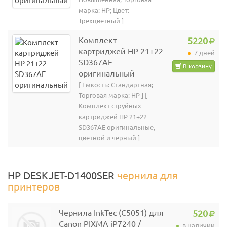
марка: HP; Цвет:
Трехцветный ]
Комплект
5220
картриджей HP 21+22
7 дней
SD367AE
В корзину
оригинальный
[ Емкость: Стандартная;
Торговая марка: HP ] [
Комплект струйных
картриджей HP 21+22
SD367AE оригинальные,
цветной и черный ]
HP DESKJET-D1400SER
чернила для
принтеров
Чернила InkTec (C5051) для
520
Canon PIXMA iP7240 /
в наличии