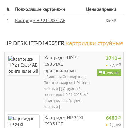
#
Подходящие картриджи
Цена заправки
1
Картридж HP 21 C9351AE
350
HP DESKJET-D1400SER
картриджи струйные
Картридж HP 21
3710
C9351AE
7 дней
оригинальный
В корзину
[ Емкость: Стандартная;
Торговая марка: HP; Цвет:
черный ] [ Струйный
картридж HP 21 C9351AE
оригинальный, цвет -
черный ]
Картридж HP 21XL
6480
C9351CE
7 дней