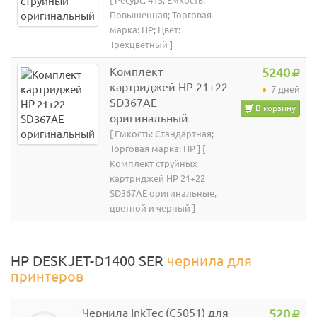
[ Ресурс: 415; Емкость:
Повышенная; Торговая
марка: HP; Цвет:
Трехцветный ]
Комплект
5240
картриджей HP 21+22
7 дней
SD367AE
В корзину
оригинальный
[ Емкость: Стандартная;
Торговая марка: HP ] [
Комплект струйных
картриджей HP 21+22
SD367AE оригинальные,
цветной и черный ]
HP DESKJET-D1400 SER
чернила для
принтеров
Чернила InkTec (C5051) для
520