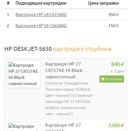
#
Подходящие картриджи
Цена заправки
1
Картридж HP 28 C8728AE
350
2
Картридж HP 58 C6658AE
150
HP DESKJET-5650
картриджи струйные
Картридж HP 27
840
C8727AE Hi-Black
3 дня
совместимый
В корзину
[ Емкость: Стандартная;
Торговая марка: Hi-Black;
Цвет: черный ] [ Струйный
картридж HP 27 C8727AE
Hi-Black совместимый,
цвет - черный ]
Картридж HP 27
3280