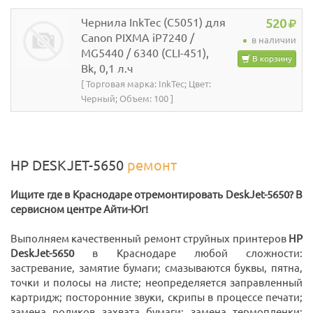
Чернила InkTec (C5051) для
520
Canon PIXMA iP7240 /
в наличии
MG5440 / 6340 (CLI-451),
В корзину
Bk, 0,1 л.ч
[ Торговая марка: InkTec; Цвет:
Черный; Объем: 100 ]
HP DESKJET-5650
ремонт
Ищите где в Краснодаре отремонтировать DeskJet-5650? В
сервисном центре Айти-Юг!
Выполняем качественный ремонт струйных принтеров
HP
DeskJet-5650
в Краснодаре любой сложности:
застревание, замятие бумаги; смазываются буквы, пятна,
точки и полосы на листе; неопределяется заправленный
картридж; посторонние звуки, скрипы в процессе печати;
замена роликов захвата бумаги; замена термопленки;