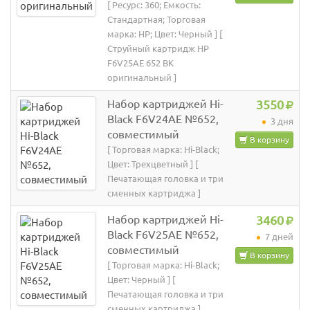
[ Ресурс: 360; Емкость:
Стандартная; Торговая
марка: HP; Цвет: Черный ] [
Струйный картридж HP
F6V25AE 652 BK
оригинальный ]
Набор картриджей Hi-
3550
Black F6V24AE №652,
3 дня
совместимый
В корзину
[ Торговая марка: Hi-Black;
Цвет: Трехцветный ] [
Печатающая головка и три
сменных картриджа ]
Набор картриджей Hi-
3460
Black F6V25AE №652,
7 дней
совместимый
В корзину
[ Торговая марка: Hi-Black;
Цвет: Черный ] [
Печатающая головка и три
сменных картриджа ]