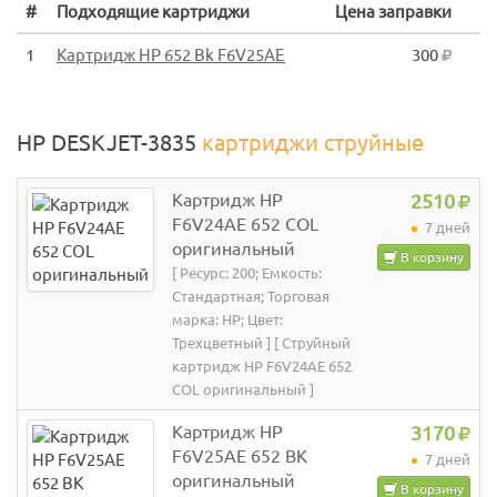
#
Подходящие картриджи
Цена заправки
1
Картридж HP 652 Bk F6V25AE
300
HP DESKJET-3835
картриджи струйные
Картридж HP
2510
F6V24AE 652 COL
7 дней
оригинальный
В корзину
[ Ресурс: 200; Емкость:
Стандартная; Торговая
марка: HP; Цвет:
Трехцветный ] [ Струйный
картридж HP F6V24AE 652
COL оригинальный ]
Картридж HP
3170
F6V25AE 652 BK
7 дней
оригинальный
В корзину