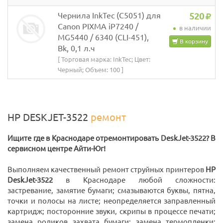
Чернила InkTec (C5051) для
520
Canon PIXMA iP7240 /
в наличии
MG5440 / 6340 (CLI-451),
В корзину
Bk, 0,1 л.ч
[ Торговая марка: InkTec; Цвет:
Черный; Объем: 100 ]
HP DESKJET-3522
ремонт
Ищите где в Краснодаре отремонтировать DeskJet-3522? В
сервисном центре Айти-Юг!
Выполняем качественный ремонт струйных принтеров
HP
DeskJet-3522
в Краснодаре любой сложности:
застревание, замятие бумаги; смазываются буквы, пятна,
точки и полосы на листе; неопределяется заправленный
картридж; посторонние звуки, скрипы в процессе печати;
замена роликов захвата бумаги; замена термопленки;