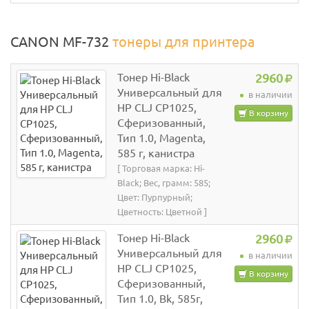
CANON MF-732
тонеры для принтера
Тонер Hi-Black
2960
Универсальный для
в наличии
HP CLJ CP1025,
В корзину
Сферизованный,
Тип 1.0, Magenta,
585 г, канистра
[ Торговая марка: Hi-
Black; Вес, грамм: 585;
Цвет: Пурпурный;
Цветность: Цветной ]
Тонер Hi-Black
2960
Универсальный для
в наличии
HP CLJ CP1025,
В корзину
Сферизованный,
Тип 1.0, Bk, 585г,