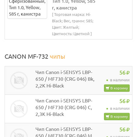
Тип 1.0, Yellow, 585
г, канистра
[ Торговая марка: Hi-
Black; Вес, грамм: 585;
Цвет: Желтый;
Цветность: Цветной ]
CANON MF-732
чипы
Чип Canon i-SENSYS LBP-
56
650 / MF730 (CRG 046) Bk,
в наличии
2,2K Hi-Black
В корзину
Чип Canon i-SENSYS LBP-
56
650 / MF730 (CRG 046) C,
в наличии
2,3K Hi-Black
В корзину
Чип Canon i-SENSYS LBP-
56
650 / MF730 (CRG 046) M,
в наличии