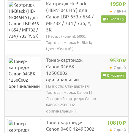
Картридж Hi-Black
1950
(HB-№046H Y) для
7 дней
Canon LBP-653 / 654 /
В корзину
MF732 / 734 / 735, Y,
5K
[ Ресурс (копий): 5000;
Торговая марка: Hi-Black;
Цвет: Желтый ]
Тонер-картридж
9530
Canon 046BK
7 дней
1250C002
В корзину
оригинальный
[ Емкость: Стандартная;
Торговая марка: Canon ] [
Лазерный картридж Canon
046BK 1250C002
оригинальный ]
Тонер-картридж
10810
Canon 046C 1249C002
7 дней