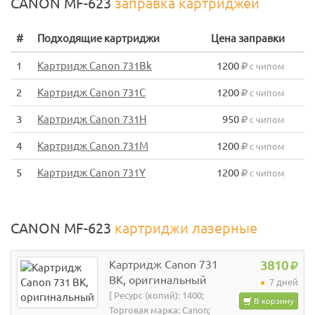
CANON MF-623
заправка картриджей
#
Подходящие картриджи
Цена заправки
1
Картридж Canon 731Bk
1200
с чипом
2
Картридж Canon 731C
1200
с чипом
3
Картридж Canon 731H
950
с чипом
4
Картридж Canon 731M
1200
с чипом
5
Картридж Canon 731Y
1200
с чипом
CANON MF-623
картриджи лазерные
Картридж Canon 731
3810
BK, оригинальный
7 дней
[ Ресурс (копий): 1400;
В корзину
Торговая марка: Canon;