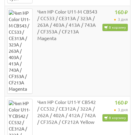
Чип HP Color U11-M CB543
160
/ CC533 / CE313A / 323A /
3 дня
263A / 403A / 413A / 743A
В корзину
/ CF353A / CF213A
Magenta
Чип HP Color U11-Y CB542
160
/ CC532 / CE312A / 322A /
3 дня
262A / 402A / 412A / 742A
В корзину
/ CF352A / CF212A Yellow