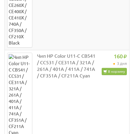
Чип HP Color U11-C CB541
160
/ CC531 / CE311A / 321A /
3 дня
261A / 401A / 411A / 741A
В корзину
/ CF351A / CF211A Cyan