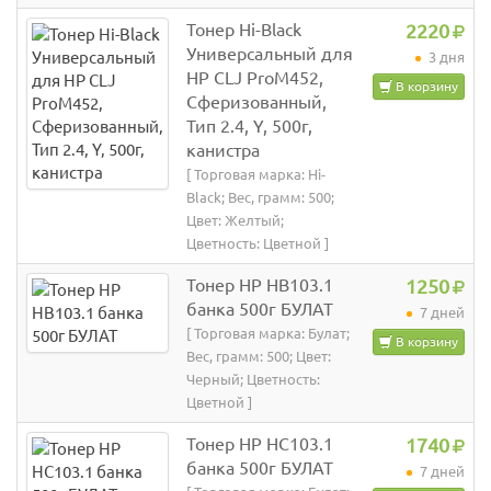
Тонер Hi-Black
2220
Универсальный для
3 дня
HP CLJ ProM452,
В корзину
Сферизованный,
Тип 2.4, Y, 500г,
канистра
[ Торговая марка: Hi-
Black; Вес, грамм: 500;
Цвет: Желтый;
Цветность: Цветной ]
Тонер HP HB103.1
1250
банка 500г БУЛАТ
7 дней
[ Торговая марка: Булат;
В корзину
Вес, грамм: 500; Цвет:
Черный; Цветность:
Цветной ]
Тонер HP HC103.1
1740
банка 500г БУЛАТ
7 дней