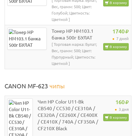
[ Торговая марка: Булат;
В корзину
Вес, грамм: 500; Цвет:
Голубой; Цветность:
Цветной ]
Тонер HP HM103.1
1740
банка 500г БУЛАТ
7 дней
[ Торговая марка: Булат;
В корзину
Вес, грамм: 500; Цвет:
Пурпурный; Цветность:
Цветной ]
CANON MF-623
чипы
Чип HP Color U11-Bk
160
CB540 / CC530 / CE310A /
3 дня
CE320A / CE260X / CE400X
В корзину
/ CE410X / 740A / CF350A /
CF210X Black