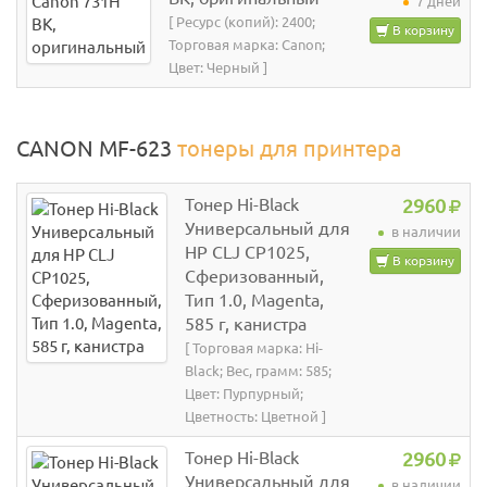
7 дней
[ Ресурс (копий): 2400;
В корзину
Торговая марка: Canon;
Цвет: Черный ]
CANON MF-623
тонеры для принтера
Тонер Hi-Black
2960
Универсальный для
в наличии
HP CLJ CP1025,
В корзину
Сферизованный,
Тип 1.0, Magenta,
585 г, канистра
[ Торговая марка: Hi-
Black; Вес, грамм: 585;
Цвет: Пурпурный;
Цветность: Цветной ]
Тонер Hi-Black
2960
Универсальный для
в наличии