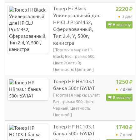
Тонер Hi-Black
2220
Универсальный для
3 дня
HP CLJ ProM452,
В корзину
Сферизованный,
Тип 2.4, Y, 500г,
канистра
[ Торговая марка: Hi-
Black; Вес, грамм: 500;
Цвет: Желтый;
Цветность: Цветной ]
Тонер HP HB103.1
1250
банка 500г БУЛАТ
7 дней
[ Торговая марка: Булат;
В корзину
Вес, грамм: 500; Цвет:
Черный; Цветность:
Цветной ]
Тонер HP HC103.1
1740
банка 500г БУЛАТ
7 дней