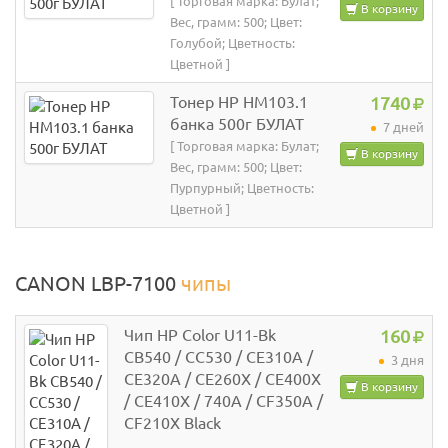
[ Торговая марка: Булат;
В корзину
Вес, грамм: 500; Цвет:
Голубой; Цветность:
Цветной ]
Тонер HP HM103.1
1740
банка 500г БУЛАТ
7 дней
[ Торговая марка: Булат;
В корзину
Вес, грамм: 500; Цвет:
Пурпурный; Цветность:
Цветной ]
CANON LBP-7100
чипы
Чип HP Color U11-Bk
160
CB540 / CC530 / CE310A /
3 дня
CE320A / CE260X / CE400X
В корзину
/ CE410X / 740A / CF350A /
CF210X Black