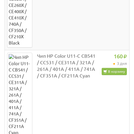
Чип HP Color U11-C CB541
160
/ CC531 / CE311A / 321A /
3 дня
261A / 401A / 411A / 741A
В корзину
/ CF351A / CF211A Cyan