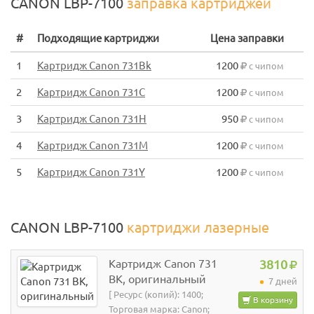
CANON LBP-7100
заправка картриджей
#
Подходящие картриджи
Цена заправки
1
Картридж Canon 731Bk
1200
с чипом
2
Картридж Canon 731C
1200
с чипом
3
Картридж Canon 731H
950
с чипом
4
Картридж Canon 731M
1200
с чипом
5
Картридж Canon 731Y
1200
с чипом
CANON LBP-7100
картриджи лазерные
Картридж Canon 731
3810
BK, оригинальный
7 дней
[ Ресурс (копий): 1400;
В корзину
Торговая марка: Canon;