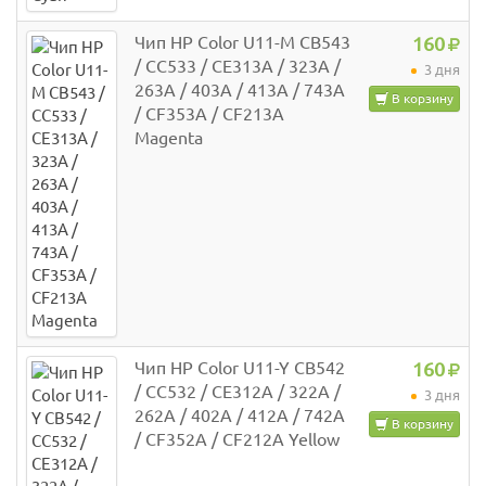
Чип HP Color U11-M CB543
160
/ CC533 / CE313A / 323A /
3 дня
263A / 403A / 413A / 743A
В корзину
/ CF353A / CF213A
Magenta
Чип HP Color U11-Y CB542
160
/ CC532 / CE312A / 322A /
3 дня
262A / 402A / 412A / 742A
В корзину
/ CF352A / CF212A Yellow