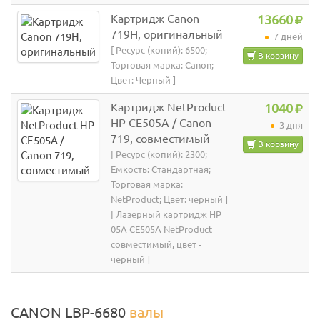
Картридж Canon
13660
719H, оригинальный
7 дней
[ Ресурс (копий): 6500;
В корзину
Торговая марка: Canon;
Цвет: Черный ]
Картридж NetProduct
1040
HP CE505A / Canon
3 дня
719, совместимый
В корзину
[ Ресурс (копий): 2300;
Емкость: Стандартная;
Торговая марка:
NetProduct; Цвет: черный ]
[ Лазерный картридж HP
05A CE505A NetProduct
совместимый, цвет -
черный ]
CANON LBP-6680
валы