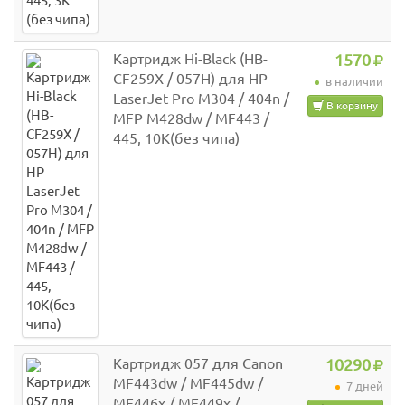
Картридж Hi-Black (HB-
1570
CF259X / 057H) для HP
в наличии
LaserJet Pro M304 / 404n /
В корзину
MFP M428dw / MF443 /
445, 10K(без чипа)
Картридж 057 для Canon
10290
MF443dw / MF445dw /
7 дней
MF446x / MF449x /