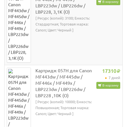
В корзину
LBP223dw / LBP226dw /
LBP228, 3,1К (О)
[ Ресурс (копий): 3100; Емкость:
Стардартная; Торговая марка:
Canon; Цвет: Черный ]
Картридж 057H для Canon
17310
MF443dw / MF445dw /
7 дней
MF446x / MF449x /
В корзину
LBP223dw / LBP226dw /
LBP228 ,10К (О)
[ Ресурс (копий): 10000; Емкость:
Повышенная; Торговая марка:
Canon; Цвет: Черный ]