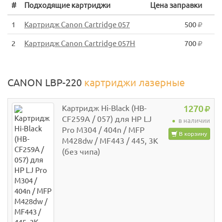
#
Подходящие картриджи
Цена заправки
1
Картридж Canon Cartridge 057
500
2
Картридж Canon Cartridge 057H
700
CANON LBP-220
картриджи лазерные
Картридж Hi-Black (HB-
1270
CF259A / 057) для HP LJ
в наличии
Pro M304 / 404n / MFP
В корзину
M428dw / MF443 / 445, 3K
(без чипа)